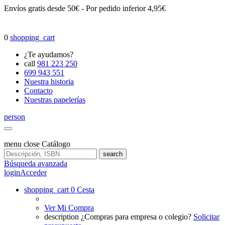
Envíos gratis desde 50€ - Por pedido inferior 4,95€
0
shopping_cart
¿Te ayudamos?
call
981 223 250
699 943 551
Nuestra historia
Contacto
Nuestras papelerías
person
menu
close
Catálogo
search
Búsqueda avanzada
login
Acceder
shopping_cart
0
Cesta
Ver Mi Compra
description
¿Compras para empresa o colegio?
Solicitar