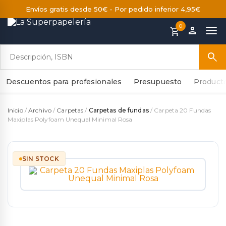
Envíos gratis desde 50€ - Por pedido inferior 4,95€
0
person
shopping_cart
search
Descuentos para profesionales
Presupuesto
Product
Inicio
/
Archivo
/
Carpetas
/
Carpetas de fundas
/ Carpeta 20 Fundas
Maxiplas Polyfoam Unequal Minimal Rosa
SIN STOCK