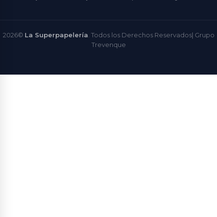
2026©
La Superpapelería
. Todos los Derechos Reservados|
Grupo
Trevenque